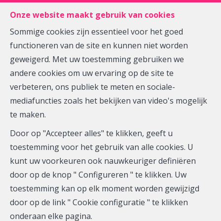
FR
EN
NL
Onze website maakt gebruik van cookies
Sommige cookies zijn essentieel voor het goed
functioneren van de site en kunnen niet worden
MENU
geweigerd. Met uw toestemming gebruiken we
andere cookies om uw ervaring op de site te
verbeteren, ons publiek te meten en sociale-
Kantoor - te huur
mediafuncties zoals het bekijken van video's mogelijk
te maken.
5140 Sombreffe
Door op "Accepteer alles" te klikken, geeft u
2.000 €
toestemming voor het gebruik van alle cookies. U
kunt uw voorkeuren ook nauwkeuriger definiëren
door op de knop " Configureren " te klikken. Uw
toestemming kan op elk moment worden gewijzigd
door op de link " Cookie configuratie " te klikken
onderaan elke pagina.