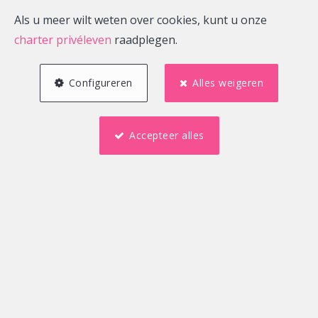
huur
Als u meer wilt weten over cookies, kunt u onze
charter privéleven
raadplegen.
Configureren
Alles weigeren
Accepteer alles
1
3
135 m²
Namur
Studentenkamer te huur
535 €