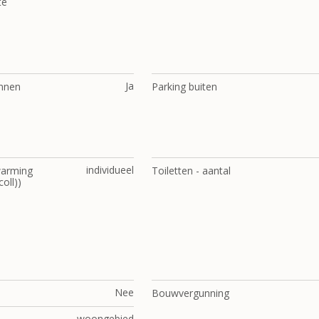
te
Ja
innen
Parking buiten
individueel
warming
Toiletten - aantal
coll))
Nee
Bouwvergunning
woongebied