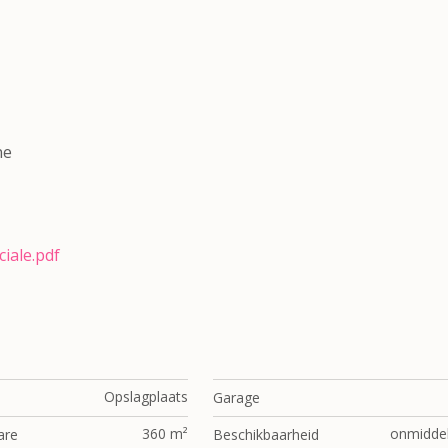
ne
iale.pdf
Opslagplaats
Garage
360 m²
onmiddell
are
Beschikbaarheid