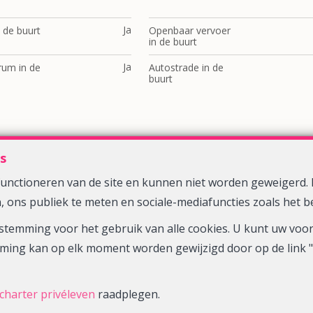
Ja
 de buurt
Openbaar vervoer
in de buurt
Ja
rum in de
Autostrade in de
buurt
s
Zoek op de kaart
 functioneren van de site en kunnen niet worden geweiger
, ons publiek te meten en sociale-mediafuncties zoals het b
VPimmo
Rue de la Croisette 13
5310 Eghezee
—
—
TEL.
0476386694
pauline@vpimmo.be
—
toestemming voor het gebruik van alle cookies. U kunt uw v
ming kan op elk moment worden gewijzigd door op de link " 
N° 514.170 - Ondernemingsnummer : BTW BE-1012.043.461- Toezichtho
charter privéleven
raadplegen.
16B - 1000 Brussel (+32 2 505 38 50 - info@biv.be) -
www.biv.be
-
De