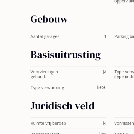
oppervlak
Gebouw
1
Aantal garages
Parking b
Basisuitrusting
Ja
Voorzieningen
Type ver
gehand.
(type (ind/
ketel
Type verwarming
Juridisch veld
Ja
Ruimte vrij beroep
Vonnissen
Nee