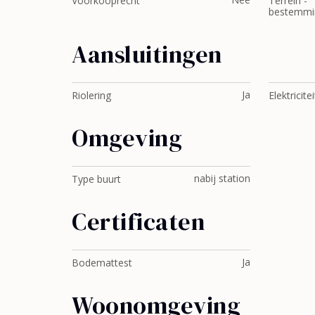
Voorkooprecht
Terrein -
bestemmi
Aansluitingen
Ja
Riolering
Elektricitei
Omgeving
nabij station
Type buurt
Certificaten
Ja
Bodemattest
Woonomgeving