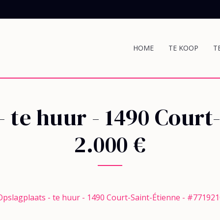
HOME
TE KOOP
T
- te huur
-
1490 Court
2.000 €